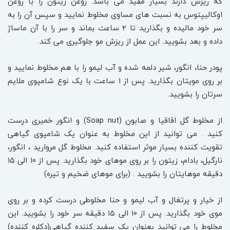
که ریزش دارند بسیار مفید می باشد. روغن زیتون را با روغن
اوکالیپتوس به نسبت های مساوی مخلوط نمایید و سپس آن را به
سر خود مالیده و بگذارید تا ۲ ساعت بماند و سر را با آن ماساژ
داده و بعد بشویید. این عمل از ریزش مو جلوگیری می کند.
پودر حنا، انگور، شیر دلمه شده و آب لیمو را با هم مخلوط نمایید و
بر روی مویتان بگذارید. پس از ۱ ساعت با یک نوع شامپوی ملایم
سرتان را بشویید.
از مخلوط گل اقاقیا و صابون (Soap nut) و انگور خمیری درست
کنید . می توانید از این مخلوط به عنوان یک شامپوی گیاهی
تقویت کننده بسیار موثر استفاده کنید. مخلوط گل مروارید ، انگور،
نارگیل، بادام، زیتون را بر روی موهای خود بگذارید. پس از ۱۰ الی ۱۵
دقیقه موهایتان را بشویید . (برای موهای ضخیم و تیره)
از خیار و پرتغال و آب لیمو و حنا مخلوطی درست کرده و بر روی
موی خود بگذارید. پس از ۱۰ الی ۱۵ دقیقه سر خود را بشویید. این
مخلوط را می توانید بعنوان یک سفید کننده گیاهی(دکلره کننده)