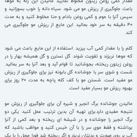
مقدار کمی روغن زیتون مخلوط نمایید مالیدن این ژله به موها
باعث جلوگیری از ریزش مو می شود. سیاه دانه را خوب بسوزانید و
سپس آنرا با موم و کمی روغن بادام و حنا مخلوط کنید و به مدت
۴۰ دقیقه به سر خود بمالید. این مایع از ریزش مو جلوگیری می
کند.
کلم را با مقدار کمی آب بپزید. استفاده از این مایع باعث می شود
که موها نریزند و تقویت شوند. گل نسترن و گل همیشه بهار را در
روغن زیتون ریخته، بجوشانید تا قوام آید و بعد آنرا به سر بمالید.
شست و شوی سر با جوشانده گل بابونه نیز برای جلوگیری از ریزش
مو مفید است. شستن مو با کف کله پاچه به مدت ۲۰ روز برای
بهبود ریزش مو بسیار مفید است.
مالیدن جوشانده برگ انجیر و شیره آن برای جلوگیری از ریزش مو
نتیجه مفیدی دارد.برای تهیه آن بدین ترتیب عمل کنید: یکی دو
برگ انجیر را جوشانده و در شیشه ای ریخته و بعد کمی از آنرا
برداشته و فقط موی سر را با آن خیس کنید و مواظب باشید که
آب بر روی صورت و بدنتان نریزد و اگر ریخته شد فورا محل را با یک