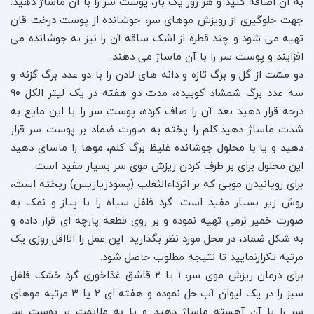
به آن اضافه کنید و هر روز یک بار، پوست سر را با آن ماساژ دهید.
جهت جلوگیری از رویزش موهای سر، جوشانده از پوست درخت قان
تهیه می شود و چند قطره از اشک ساقه آن را نیز به جوشانده می
افزایند و پوست سر را با آن ماساژ می دهند.
دو مشت از گل و برگ تازه و دانه های لادن را با دو عدد برگ گزنه و
سه عدد برگ شمشاد کوبیده، مدت دو هفته در یک لیتر الکل ۹۰
درجه قرار دهید بعد آن را صاف کرده، پوست سر را با این مایع به
شدت ماساژ دهید.کلم را پخته به صورت ضماد بر پوست سر قرار
دهید و یا با محلول جوشانده غلیظ برگ کلم، موها را ماسای دهید
این محلول برای بر طرف کردن ریزش موی سر بسیار مفید است.
برای رویانیدن مویی که بر اثرداءالثعلب (پسودزیازیس) ریخته است،
روش زیر بسیار مفید است. گرد فلفل سیاه را با پیاز و نمک به
صورت خمیر نرمی تهیه نموده و بر روی قطعه پارچه ای قرار داده و
به شکل ضماد، در محل مورد نظر بگذارید. این عمل را الااقل روزی یک
مرتبه تکرارنمایید تا نتیجه مطلوب حاصل شود.
برای درمان ریزش موی سر، ۱ یا ۲ قاشق غذاخوری گرد خشک فلفل
سبز را در یک لیوان آب حل نموده و هفته ای ۲ یا ۳ مرتبه موهای
سر را با آن آهسته ماساژ دهید و یا به ملایمت بر پوست سر