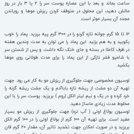
ساعت بماند و بعد با این عصاره پوست سر را ۲ یا ۳ بار در روز
مالش دهید، این محلول در متوقف کردن ریزش موها و رویاندن
مجدد آن بسیار موثر است.
۱۲ تا ۱۵ گرم جوانه تازه گردو را در ۳۰۰ گرم پیه بپزید. پماد را خوب
بکوبید و به هم بزنید. این پماد را می توان به مدت چندین هفته
در ظرف کاملا در بسته و جای خنک نگه داشت. و پس از شستن سر
با شامپو قشر نازکی از این پماد را برای مدت طولانی روی موها
بکشید.
لوسیون مخصوصی جهت جلوگیری از ریزش مو به کار می رود. جهت
تهیه آن دو مشت از ریشه تازه باباآدم و یک مشت ریشه گزنه را
خرد کرده و در یک و نیم لیتر الکل (روم ) بریزید. پوست سر را با این
مخلوط مدت زیادی ماساژ دهید.
لوسیون بولاغ اوتی ( آب تره) جهت جلوگیری از ریزش مو بسیار
مفید است. برای تهیه آن ۱۰۰ گرم از بولاغ اوتی را در ۱۰۰ گرم الکل
بریزید و در صورت امکان جهت تشدید تاثیر آن، مقدار ۲۰ گرم قان