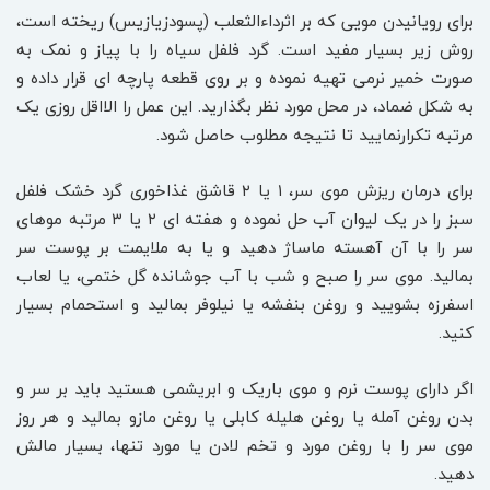
برای رویانیدن مویی که بر اثرداءالثعلب (پسودزیازیس) ریخته است،
روش زیر بسیار مفید است. گرد فلفل سیاه را با پیاز و نمک به
صورت خمیر نرمی تهیه نموده و بر روی قطعه پارچه ای قرار داده و
به شکل ضماد، در محل مورد نظر بگذارید. این عمل را الااقل روزی یک
مرتبه تکرارنمایید تا نتیجه مطلوب حاصل شود.
برای درمان ریزش موی سر، ۱ یا ۲ قاشق غذاخوری گرد خشک فلفل
سبز را در یک لیوان آب حل نموده و هفته ای ۲ یا ۳ مرتبه موهای
سر را با آن آهسته ماساژ دهید و یا به ملایمت بر پوست سر
بمالید. موی سر را صبح و شب با آب جوشانده گل ختمی، یا لعاب
اسفرزه بشویید و روغن بنفشه یا نیلوفر بمالید و استحمام بسیار
کنید.
اگر دارای پوست نرم و موی باریک و ابریشمی هستید باید بر سر و
بدن روغن آمله یا روغن هلیله کابلی یا روغن مازو بمالید و هر روز
موی سر را با روغن مورد و تخم لادن یا مورد تنها، بسیار مالش
دهید.