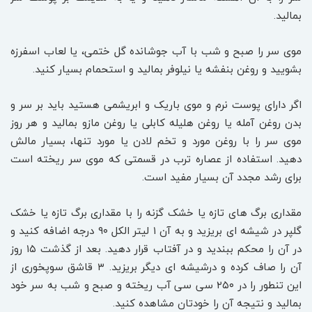
بمالید.
موی سر را صبح و شب با آب جوشانده گل ختمی، یا لعاب اسفرزه
بشویید و روغن بنفشه یا نیلوفر بمالید و استحمام بسیار کنید.
اگر دارای پوست نرم و موی باریک و ابریشمی هستید باید بر سر و
بدن روغن آمله یا روغن هلیله کابلی یا روغن مازو بمالید و هر روز
موی سر را با روغن مورد و تخم لادن یا مورد تنها، بسیار مالش
دهید. استفاده از عصاره ترب در قسمتی که موی سر ریخته است
برای رشد مجدد آن بسیار مفید است.
مقداری برگ های تازه یا خشک گزنه را با مقداری برگ تازه یا خشک
گلپر در شیشه ای بریزید و به آن ۱ لیتر الکل ۹۰ درجه اضافه کنید و
در آن را محکم ببندید و در آفتاب قرار دهید. بعد از گذشت ۱۵ روز
آن را صاف کرده و درشیشه ای دیگر بریزید. ۳ قاشق سوپخوری از
این تنطور را در ۲۵۰ سی سی آب ریخته و صبح و شب به سر خود
بمالید و نتیجه آن را خودتان مشاهده کنید.