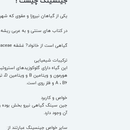
جینسینگ چیست !
یکی از گیاهان نیروزا و مقوی که شهر
در کتاب های سنتی و به عربی ریشه گیاه را “جنسه” و “جنسا”
گیاهی است از خانواد? عَشقه Araliaceae که نام علمی آن Panax ginseng می باشد.
ترکیبات شیمیایی
این گیاه دارای گلوکوزیدهای استروئی
هورم
A ، B6 و فلز روی است.
خواص و کاربرد
جین سینگ گیاهی نیرو بخش بوده و د
آن وجود دارد.
سایر خواص جینسینگ عبارتند از: