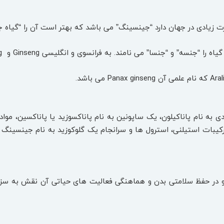
ت زیادی در جهان دارد “جینسینگ” می باشد که بهتر است آن را “گیاه جوا
 می نامند. به فرانسوی و انگلیسی Ginseng و Asiatic ginsengو chinese ginseng گفته می شود.
دی به نام پاناکیلون، یک ساپونین به نام پاناکسوزید یا پاناکسین، مو
ون و ویتامین B و ویتامین D، ترکیبات استیلنی، استرول ها و سرانجام یک گلوکوزید به 
ر حفظ سلامتی بدن و هماهنگی فعالیت های حیاتی آن نقش به سزایی 