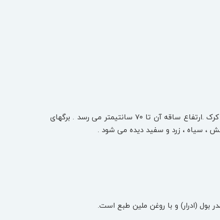
بادمجان که به عربی بادنجان نامیده می شود گیاهی است یکساله و دارای ساقه نسبتا ضخیم و پوشیده از کرک .ارتفاع ساقه آن تا ۷۰ سانتیمتر می رسد . برگهای
فش ، سیاه ، زرد و سفید دیده می شود .
 بول (ادرار) و با روغن ملین طبع است.