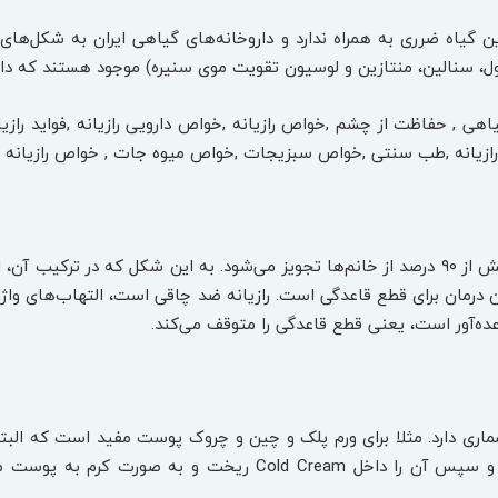
ین گیاه ضرری به همراه ندارد و داروخانه‌های گیاهی ایران به شکل‌ه
ول، سنالین، منتازین و لوسیون تقویت موی سنیره) موجود هستند که داخل
اهی , حفاظت از چشم ,خواص رازیانه ,خواص دارویی رازیانه ,فواید رازیا
انه , رازیانه ,طب سنتی ,خواص سبزیجات ,خواص میوه جات , خواص رازیانه
رازیانه خواص هورمونی دارد و برای بیش از ۹۰ درصد از خانم‌ها تجویز می‌شود. به این ش
درمان برای قطع قاعدگی است. رازیانه ضد چاقی است، التهاب‌های واژن و
اعده‌آور است، یعنی قطع قاعدگی را متوقف می‌کند.
اری دارد. مثلا برای ورم پلک و چین و چروک پوست مفید است که البت
بذر رازیانه را جوشانده و یا پودر کرد و سپس آن را داخل ream