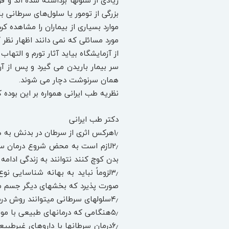
زیادی از سلول‏ها برداشته شده ‏اند و
بزرگی از تومور یا سلول‌های سرطانی ب
موارد بسیاری از بیماران را مشاهده کر
مورد مسائلی که نمی‏ دانند اظهار نظر 
از آزمایشگاه بیاید آثار تورم و التهاب
سر بیمار باریدن می ‏گیرد و پس از آ
همان سرنوشت دچار می‏ شوند.
نظریه طب ایرانی همواره بر این بوده ک
دکتر طب ایرانی
۱٫هرکس اثری از سرطان در بدنش به هر وسیله‏ ای مشخص شد، سراسر جسم او مبتلا به سرطان و یا مستعد پذیرش سرطان است.
۲٫لازم است به محض شروع درمان سرط
بدن کوچ کنند نتوانند به زندگی ادامه
۳٫لزوماً نباید به بهانه شناسایی
صورت پذیرد که بخش‏های دیگر جسم مس
۴٫سلول‏های سرطانی می‏توانند روش درمان را شناسایی و تاکتیک‏های آن را خنثی نمایند. پس هوشمندند.
۵٫هنگامی که درمان‏های طبیعی با موفقیت روبرو شد لازم است تا آخرین سلول سرطانی از بدن پاک شود و درمان تا آخرین مرحله ادامه داشته باشد.
۶٫درمان سرطان‏ها با داروهای غیرطبی