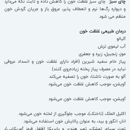
چای سبز:
چای سبز غلظت خون را ‏کاهش داده ‏و ثابت نگه می‌دارد
و دیواره رگ‌ها نرم و انعطاف پذیر، عروق باز و جریان گردش خون
منظم می شود‎.
درمان طبیعی غلظت خون
آلبالو
آب لیموی ترش
موز، زنجبیل، زیره و جعفری
پیاز خام سفید شیرین (افراد دارای غلظت خون و انسداد عروقی
نباید در مصرف پیاز پخته زیاده‌روی کنند)
آلو به صورت ناشتا، خون را تصفیه می‌کند.
آویشن، موجب کاهش غلظت خون می‌شود.
آویشن، موجب کاهش غلظت خون می‌شود
اکلیل الملک (ناخنک)، موجب جلوگیری از لخته خون می‌شود.
انار، انگور و بید، به عنوان پالایش خون استفاده می‌شود.
توت سیاه، تمشک، تمبر هندی و پاپریکا (فلفل قرمز آمریکایی)،