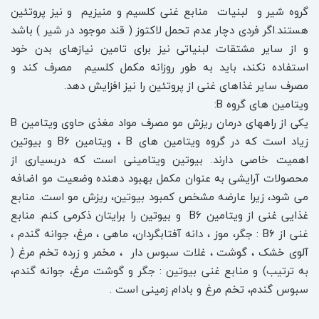
گروه شیر و لبنیات منابع غنی کلسیم و منیزیم و نیز پروتئین
هستند.اگر فردی دچار عدم تحمل لاکتوز ( قند موجود در شیر ) باشد
و از سایر مشتقات لبنیاتی نیز برای تامین نیازهای بدن خود
استفاده نکند، باید به طور روزانه مکمل کلسیم مصرف کند و
مصرف سایر غذاهای غنی از پروتئین را نیز افزایش دهد.
ویتامین های گروه B:
یکی از راههای درمان ریزش مو مصرف مواد مغذی حاوی ویتامین B
زیاد است که در گروه ویتامین های B ، ویتامین B6 و بیوتین
اهمیت خاصی دارند. بیوتین ویتامینی است که دربسیاری از
محصولات آرایشی به عنوان مکمل بهبود دهنده وضعیت مو اضافه
می شود، زیرا عارضه مشخص کمبود بیوتین، ریزش مو است. منابع
غذایی غنی از ویتامین B6 و بیوتین را برایتان ذکرمی کنم. منابع
غنی از B6 : جگر، موز ، دانه آفتابگردان، ماهی ، مرغ، جوانه گندم ،
آلوی خشک ، گوشت ، غلات سبوس دار ، مخمر و زرده تخم مرغ (
به ترتیب) و منابع غنی بیوتین : جگر و گوشت مرغ، جوانه گندم،
سبوس گندم، تخم مرغ و بادام زمینی است .