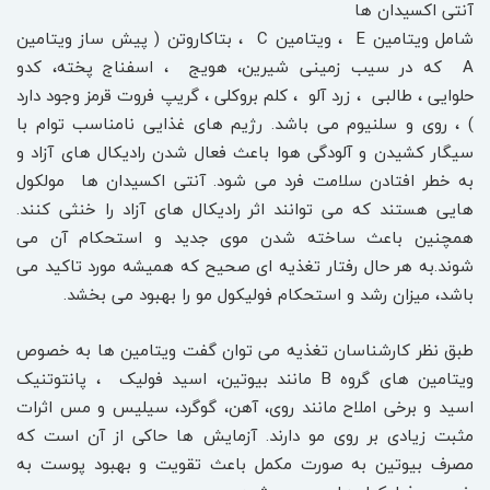
آنتی اکسیدان ها
شامل ویتامین E ، ویتامین C ، بتاکاروتن ( پیش ساز ویتامین
A که در سیب زمینی شیرین، هویج ، اسفناج پخته، کدو
حلوایی ، طالبی ، زرد آلو ، کلم بروکلی ، گریپ فروت قرمز وجود دارد
) ، روی و سلنیوم می باشد. رژیم های غذایی نامناسب توام با
سیگار کشیدن و آلودگی هوا باعث فعال شدن رادیکال های آزاد و
به خطر افتادن سلامت فرد می شود. آنتی اکسیدان ها مولکول
هایی هستند که می توانند اثر رادیکال های آزاد را خنثی کنند.
همچنین باعث ساخته شدن موی جدید و استحکام آن می
شوند.به هر حال رفتار تغذیه ای صحیح که همیشه مورد تاکید می
باشد، میزان رشد و استحکام فولیکول مو را بهبود می بخشد.
طبق نظر کارشناسان تغذیه می توان گفت ویتامین ها به خصوص
ویتامین های گروه B مانند بیوتین، اسید فولیک ، پانتوتنیک
اسید و برخی املاح مانند روی، آهن، گوگرد، سیلیس و مس اثرات
مثبت زیادی بر روی مو دارند. آزمایش ها حاکی از آن است که
مصرف بیوتین به صورت مکمل باعث تقویت و بهبود پوست به