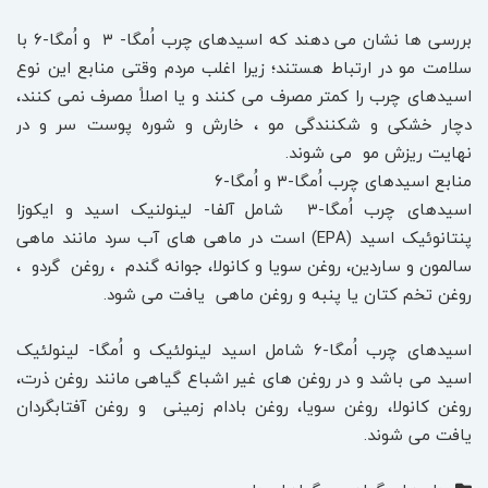
بررسی ها نشان می دهند که اسیدهای چرب اُمگا- ۳ و اُمگا-۶ با
سلامت مو در ارتباط هستند؛ زیرا اغلب مردم وقتی منابع این نوع
اسیدهای چرب را کمتر مصرف می کنند و یا اصلاً مصرف نمی کنند،
دچار خشکی و شکنندگی مو ، خارش و شوره پوست سر و در
نهایت ریزش مو می شوند.
منابع اسیدهای چرب اُمگا-۳ و اُمگا-۶
اسیدهای چرب اُمگا-۳ شامل آلفا- لینولنیک اسید و ایکوزا
پنتانوئیک اسید (EPA) است در ماهی های آب سرد مانند ماهی
سالمون و ساردین، روغن سویا و کانولا، جوانه گندم ، روغن گردو ،
روغن تخم کتان یا پنبه و روغن ماهی یافت می شود.
اسیدهای چرب اُمگا-۶ شامل اسید لینولئیک و اُمگا- لینولئیک
اسید می باشد و در روغن های غیر اشباع گیاهی مانند روغن ذرت،
روغن کانولا، روغن سویا، روغن بادام زمینی و روغن آفتابگردان
یافت می شوند.