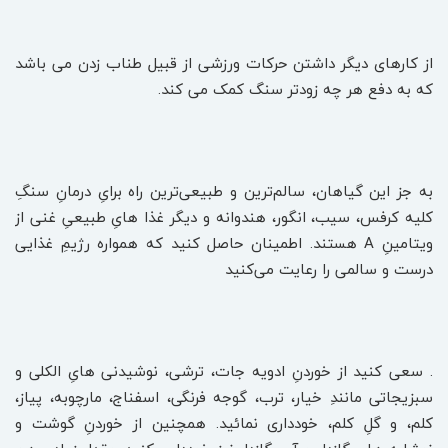
از کارهای دیگر داشتن حرکات ورزشی از قبیل طناب زدن می باشد
که به دفع هر چه زودتر سنگ کمک می کند.
به جز این گیاهان، سالم‌ترین و طبیعی‌ترین راه برایِ درمانِ سنگِ
کلیه کرفس، سیب، انگور، هندوانه و دیگر غذا هایِ طبیعیِ غنی از
ویتامینِ A هستند. اطمینان حاصل کنید که همواره رژیمِ غذایی
درست و سالمی را رعایت می‌کنید
. سعی کنید از خوردنِ ادویه جات، ترشی، نوشیدنی هایِ الکلی و
سبزیجاتی مانندِ خیار، ترب، گوجه فرنگی، اسفناج، مارچوبه، پیاز،
کلم، و گلِ کلم، خودداری نمائید. همچنین از خوردنِ گوشت و