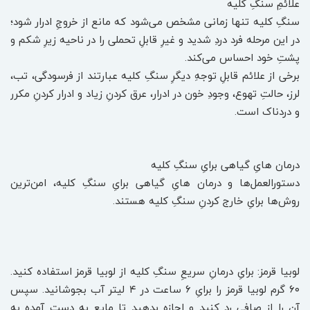
علائمِ سنگِ کلیه
سنگِ کلیه تنها زمانی مشخص می‌شود که مانع از خروجِ ادرار شود؛
در این مرحله فرد دردِ شدید و غیرِ قابلِ تحملی را در ناحیه زیرِ شکم و
پشتِ خود احساس می‌کند.
برخی از علائم قابلِ توجهِ دیگرِ سنگِ کلیه عبارتند از فرسودگی، تب،
لرز، حالتِ تهوع، وجودِ خون در ادرار، عرق کردنِ زیاد و ادرار کردنِ مکرر
و دردناک است.
درمان هایِ گیاهی برایِ سنگِ کلیه
دستورالعمل‌ها و درمان هایِ گیاهی برایِ سنگِ کلیه، امن‌ترین
روش‌ها برایِ خارج کردنِ سنگِ کلیه هستند.
لوبیا قرمز: برایِ درمانِ سریعِ سنگِ کلیه از لوبیا قرمز استفاده کنید.
۶۰ گرم لوبیا قرمز را برایِ ۶ ساعت در ۴ لیتر آب بجوشانید. سپس
آن را از صافی رد کنید و اجازه بدهید تا مایعِ به دست آمده به