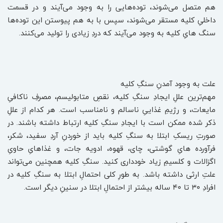
هم متصل می‌شوند، توده‌هایی را به وجود می‌آیند و در قسمت
داخلیِ کلیه مستقر می‌شوند، سپس با به هم پیوستن این توده‌ها
سنگ هایِ کلیه به وجود می‌آیند که دردِ زیادی را تولید می‌کنند.
علت به وجود آمدنِ سنگِ کلیه
مهم‌ترین عللِ ایجادِ سنگِ کلیه، نقصِ متابولیسم، مصرفِ ناکافیِ
مایعات، و رژیمِ غذاییِ ناسالم و نامناسب است. هر کدام از عللِ
ذکر شده ممکن است با ایجادِ سنگِ کلیه ارتباط داشته باشند. در
صورتِ ریسکِ ابتلا به سنگِ کلیه باید از خوردنِ آردِ سفید، شکر،
فرآورده هایِ گوشتی، چای، قهوه، ادویه جات، و غذاهایِ حاویِ
اگزالات و کلسیمِ زیاد خودداری کنید. سنگِ کلیه همچنین می‌تواند
علتِ ارثی داشته باشد. به طورِ کلی احتمالِ ابتلا به سنگِ کلیه در
افرادِ ۳۰ تا ۴۰ ساله بیشتر از احتمالِ ابتلا در سنینِ دیگر است.