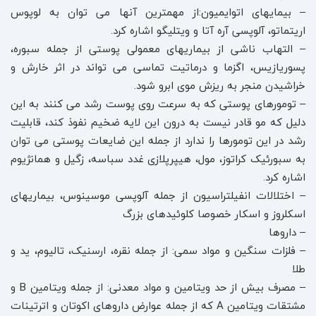
– بیمایهای اتوایمیون:از مهمترین آنها می توان به لوپوس
اریتماتو، آلوپسی آره آتا و ویتلیگو اشاره کرد.
– التهاب ناشی از بیماریهای معمولی پوستی از جمله سبوره،
پسوریازیس، اگزما و درماتیت تماسی می تواند در اثر خارش و
خراشیدن منجر به ریزش موی ابرو شود.
– تومورهای پوستی که به سرعت روی پوست رشد می کنند به این
دلیل که مو قادر نیست به درون این لایه ضخیم نفوذ کند، قابلیت
رشد در این تومورها را ندارد از جمله این ضایعات پوستی می توان
به سبورئیک کراتوز، مول، هیپرپلازی غدد سباسه، زگیل و همانژیوم
اشاره کرد.
– اختلالات انفیلتراسیون از جمله آلوپسی موسینوس، بیماریهای
اسکلروز و اسکار خصوصا کلوئیدهای بزرگ
– داروها
– فلزات سنگین و مواد سمی: از جمله نقره، ارسنیک، تالیوم، ید و
طلا
– مصرف بیش از حد ویتامین و مواد معدنی: از جمله ویتامین B و
مشتقات ویتامین A که از جمله عوارض داروهای اکوتان و اترتینات