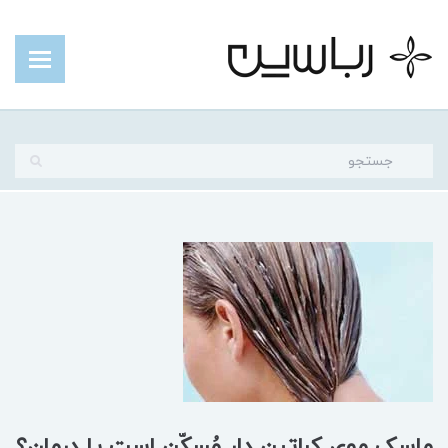
ماسک موی کراتین دار مُسکّن است یا درمان؟