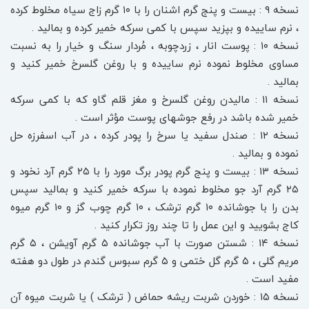
نسخه ۹ : بیست و پنج گرم اشنان را با ۱۰ گرم زاج سیاه مخلوط کرده
، نرم ساییده و بپزید سپس با کمی سرکه خمیر کرده و بمالید .
نسخه ۱۰ : پوست انار ، زردچوبه ، مُردار سنگ و خیار را به نسبت
مساوی مخلوط نموده نرم ساییده و با روغن گلسرخ خمیر کنید و
بمالید .
نسخه ۱۱ : مالیدن روغن گلسرخ و مغز قلم گاو که با کمی سرکه
خمیر شده باشد در رفع جوشهای پوست مؤثر است .
نسخه ۱۲ : صندل سفید یا سرخ را پودر کرده ، در آب اسفرزه حل
نموده و بمالید .
نسخه ۱۳ : بیست و پنج گرم پودر برگ مورد را با ۲۵ گرم آرد نخود و
۲۵ گرم آرد جو مخلوط نموده با سرکه خمیر کنید و بمالید سپس
بدن را با جوشانده ۱۰ گرم ترشک ، ۱۰ گرم چوب گز و ۱۰ گرم میوه
کاج بشویید و این عمل را تا چند روز تکرار کنید .
نسخه ۱۴ : شستن صورت با آب جوشانده ۵ گرم آویشن ، ۵ گرم
مریم گلی ، ۵ گرم گل ختمی و ۵ گرم سبوس گندم در طول دو هفته
مفید است .
نسخه ۱۵ : خوردن شربت ریشه حماض ( ترشک ) یا شربت میوه آن