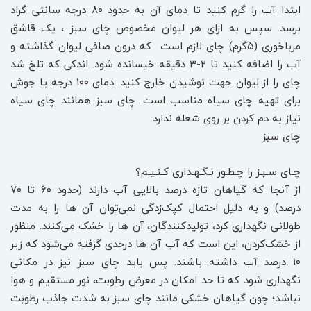
ابتدا آب را گرم کنید تا دمای آن به حدود ۸۰ درجه سانتی گراد
برسد. سپس به ازای هر لیوان مخصوص چای سبز ، یک قاشق
مرباخوری (۵گرم) چای لازم است که درون صافی لیوان گذاشته و
آب را اضافه کنید تا ۲-۳ دقیقه خیسانده شود. اندکی که تلخ شد
چای را از لیوان جهت نوشیدن خارج کنید. دمای ۱۰۰ درجه یا جوش
برای تهیه چای سیاه مناسب است. چای سبز همانند چای سیاه
نیاز به دم کردن بر روی شعله ندارد.
چای سبز
چـای سـبـز را چـطـور نـگـهـداری کـنـیـم؟
از آنجا که گیاهان تازه درصد بالایی آب دارند (حدود ۶۰ تا ۷۰
درصد) و به دلیل احتمال کپک‌زدگی نمی‌توان آن ها را به مدت
طولانی نگهداری کرد، تولیدکنندگان، آن ها را خشک می‌کنند. منظور
از خشک‌کردن، این است که آب آن ها درحدی گرفته می‌شود که زیر
۱۰ درصد آب داشته باشند. پس باید چای سبز نیز در مکانی
نگهداری شود که تا حد امکان در معرض رطوبت، نور مستقیم و هوا
نباشد؛ چون گیاهان خشکی مانند چای سبز به شدت جاذب رطوبت