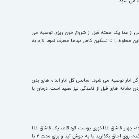
 می‌ شود.
 مخلوط یک قاشق صبر زرد(Aloe Vera)، با کمی فلفل سیاه پس از غذا یک هفته قبل از شروع خون ریزی توصیه می‌
ن مخلوط را تا تسکین کامل دردها مصرف نمود. لازم به
ل انار توصیه می ‌شود. اسانس گل انار اندام‌ های بدن
دن نشانه‌ های قبل از قاعدگی نیز مفید است. درمان با
Cr)بسیار مفید است. برای تهیه این دم کرده، چهار قاشق غذاخوری پوست قره ‌قاط، یک قاشق غذا
خوری پونه معطر(Pennyroyal) و دو قاشق مربا خوری زنجبیل (Ginger)تازه رنده شده را در چهار لیتر آب سرد ریخته، روی اجاق بگذارید تا به جوش آید و برای مدت ۲ تا