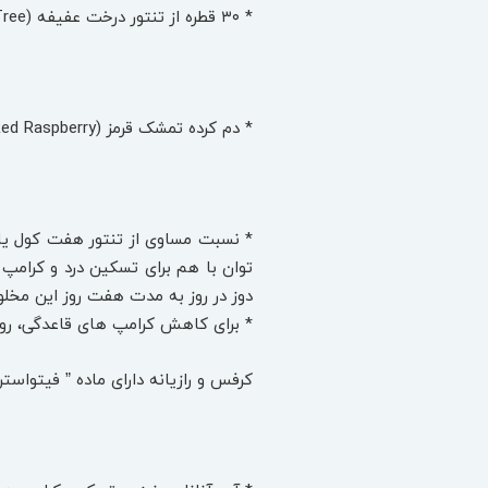
* ۳۰ قطره از تنتور درخت عفیفه (Chaste Tree)یا ویتاگنوس و کوهاش سیاه Cohosh) (Black هر کدام به مقدار دو بار در روز درد را تخفیف می‌ دهد.
* دم ‌کرده تمشک قرمز (Red Raspberry)بافت رحم را تقویت می ‌کند.
دوز در روز به مدت هفت روز این مخلوط
* برای کاهش کرامپ‌ های قاعدگی، روزانه ۲ لیوان از مخلوط آب، دو عددسیب، دو ساقه کرفس(Celery) و یک پیاز رازیانهFennel)) 
کرفس و رازیانه دارای ماده ” فیتواست