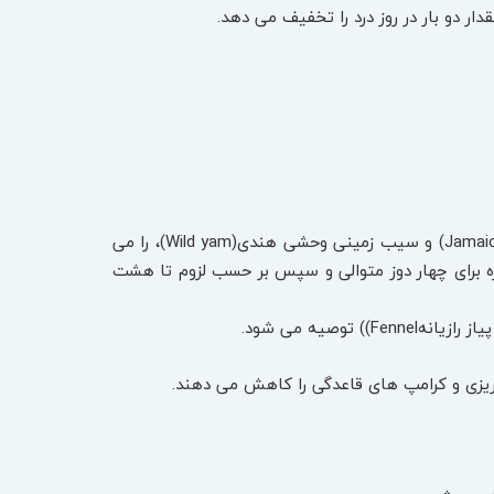
* نسبت مساوی از تنتور هفت کول یا بداغ(Cramp Bark)، کوهاش سیاه،زغال اخته جامائیکا (Jamaica Dogwood) و سیب‌ زمینی وحشی هندی(Wild yam)، را می
 برای تسکین درد و کرامپ‌ های رحمی استفاده کرد. برای این منظور می‌ باید هر نیم ساعت ۲۰ قطره برای چهار دوز متوالی و سپس بر حسب لزوم تا هشت
ریزی و کرامپ‌ های قاعدگی را کاهش می‌ دهند.