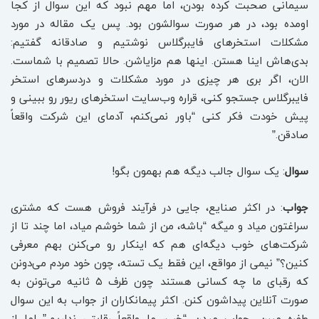
سیمانی صحبت کرده بودن، اما مهم نبود که این سوال از کجا
اومده بود، در هر صورت سوالشون بود. پس یک مقاله در مورد
مشکلات استخرهای فایبرگلاس نوشتیم و صادقانه گفتیم:
بدی‌هاش اینا هستن. اینها هم مزایاشن. حالا تصمیم با شماست.
الان، اگر بری هر چیزی در مورد مشکلات و دردسرهای استخر
فایبرگلاس جستجو کنی، قراره وب‌سایت استخرهای ریور رو ببینی و
پیش خودت فکر کنی “باور نمی‌کنم، آدمای این شرکت واقعاً
صادقن.”
سوال
: یک سوال جالب دیگه هم بهمون بگو!
جواب
: در اکثر صنایع، جایی در فرآیند فروش هست که مشتری
سراغتون میاد و میگه “باشه، من از شما خوشم میاد، اما چند تا از
شرکت‌های خوب دیگه‌ای هم که اینکار رو می‌کنن بهم معرفی
کنین؟” نیمی از مواقع، این فقط یک تسته، چون خود مردم می‌دونن
که رقبای ما چه کسانی هستند چون ظرف ۵ ثانیه می‌تونن به
صورت آنلاین پیداشون کنن. اکثر پیمانکاران از جواب به این سوال
طفره میرن. جواب میدن “خب، ما واقعاً رقابتی نداریم.” اما از