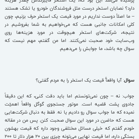
پرسیده می‌شد این بود که، یک استخر فایبرگلاس چقدر هزینه
دارد؟ نصابان استخر درست مثل فروشندگان خودرو یا تشک هستند
– ما اصلاً دوست نداریم در مورد قیمت یک استخر حرف بزنیم، چون
کلی امکانات جانبی هست که می‌خواهیم به شما بفروشیم. در
نتیجه، شرکت‌های استخر هیچوقت در مورد هزینه‌ها روی
وب‌سایت خود صحبت نمی‌کنند. اما من گفتم، مهم نیست که
سوال چه باشد، ما جوابش را می‌دهیم.
سوال
: آیا واقعآً قیمت یک استخر را به مردم گفتی؟
جواب: نه – چون نمی‌تونستم. اما باید دقت کنی، که این دقیقاً
جادوی پشت قضیه است. موتور جستجوی گوگل واقعاً اهمیّت
نمیده که ما جواب سوال رو دادیم یا نه. فقط به دنبال شرکت‌هایی
هست که حاضرن در مورد این سوال صحبت کنن. پس من در مقاله
خودم گفتم که خیلی مسائل مختلفی وجود داره که قیمت بهشون
بستگی داره، اما قیمت نهایی می‌تونه چیزی بین ۲۰ هزار دلار تا ۲۰۰