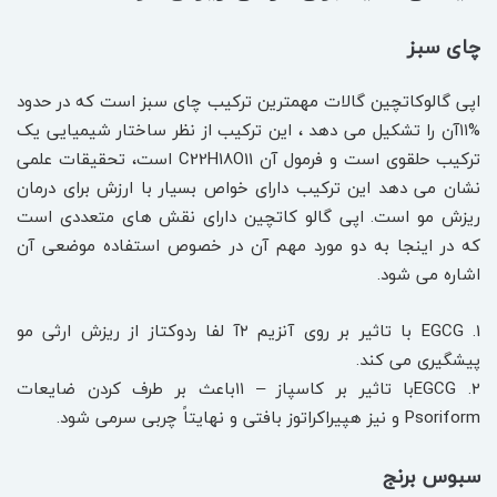
چای سبز
اپی گالوکاتچین گالات مهمترین ترکیب چای سبز است که در حدود
%۱۱آن را تشکیل می دهد ، این ترکیب از نظر ساختار شیمیایی یک
ترکیب حلقوی است و فرمول آن C22H18O11 است، تحقیقات علمی
نشان می دهد این ترکیب دارای خواص بسیار با ارزش برای درمان
ریزش مو است. اپی گالو کاتچین دارای نقش های متعددی است
که در اینجا به دو مورد مهم آن در خصوص استفاده موضعی آن
اشاره می شود.
EGCG .1 با تاثیر بر روی آنزیم ۲آ لفا ردوکتاز از ریزش ارثی مو
پیشگیری می کند.
EGCG .2با تاثیر بر کاسپاز – ۱۱باعث بر طرف کردن ضایعات
Psoriform و نیز هپیراکراتوز بافتی و نهایتاً چربی سرمی شود.
سبوس برنج