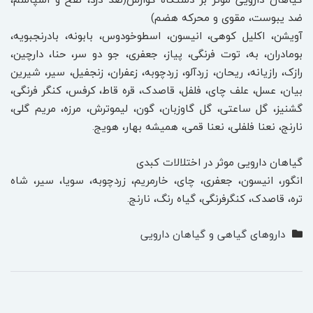
ضد یبوست، مقوی و محرکه هضم)
آویشن، اکلیل کوهی، انیسون، اسطوخودوس، بابونه، بادرنجبویه،
بومادران، به، توت فرنگی، پیاز، جعفری، جو دو سر، حنا، دارچین،
رازک، رازیانه، ریحان، زردآلو، زردچوبه، زعفران، زنجفیل، سیر، شیرین
بیان، عسل، علف چای، فلفل، قاصدک، قره قاط، کرفس، کنگر فرنگی،
گشنیز، گل ساعتی، گل گاوزبان، گون، لیموترش، مرزه، مریم گلی،
نارنج، نعنا فلفلی، نعنا قمی، همیشه بهار، هویج.
گیاهان دارویی موثر در اختلالات کبدی
انگور، انیسون، جعفری، چای، خارمریم، زردچوبه، سویا، سیر، شاه
تره، قاصدک، کنگرفرنگی، گیاه رنگ، نارنج.
داروهای گیاهی و گیاهان دارویی