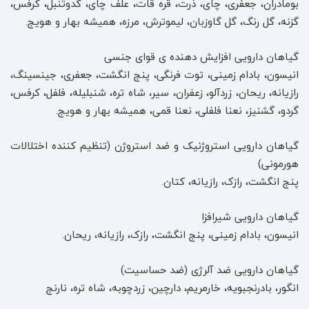
بومادران، جعفری، چای، ذرت، قره قات، علف چای، کدوتنبل، کرفس،
گزنه، گل رنگ، گل گاوزبان، لیموترش، مرزه، همیشه بهار و هویج.
گیاهان دارویی افزایش دهنده ی قوای جنسی
انیسون، بادام زمینی، توت فرنگی، پنج انگشت، جعفری، جینسینگ،
رازیانه، ریحان، زردآلو، زعفران، سیر، شاه تره، شنبلیله، فلفل، کرفس،
گردو، گشنیز، نعنا فلفلی، نعنا قمی، همیشه بهار و هویج.
گیاهان دارویی استروژنیک و ضد استروژن (تنظیم کننده اختلالات
هورمونی)
پنج انگشت، رازک، رازیانه، کتان.
گیاهان دارویی شیرافزا
انیسون، بادام زمینی، پنج انگشت، رازک، رازیانه، ریحان.
گیاهان دارویی ضد آلرژی (ضد حساسیت)
انگور، بادرنجبویه، خارمریم، دارچین، زردچوبه، شاه تره، نارنج