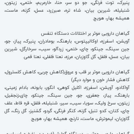
پنیرک، توت فرنگی، جو دو سر، حنا، خارمریم، ختمی، زیتون،
شنبلیله، شیرین بیان، شاه تره، صبرزرد، عسل، گزنه، ماست،
همیشه بهار، هویج.
گیاهان دارویی موثر بر اختلالات دستگاه تنفس
آویشن، اسفرزه، اوکالیپتوس، بارهنگ، بومادران، پنیرک، پیاز، جو،
جین سینگ، جینکو، چای، ختمی، زردآلو، سیب، سرخارگل، شیرین
بیان، عسل، فلفل، گل گاوزبان، مرزه، نعنا فلفلی، نعنا قمی.
گیاهان دارویی موثر بر قلب و عروق(کاهش چربی، کاهش کلسترول،
کاهش فشار خون و موارد دیگر)
آواکادو، آویشن، اسفرزه، اکلیل کوهی، انگور، بابونه، بادام زمینی،
بارهنگ، پیاز، جعفری، جو، جین سینگ، جینکو، چای،زنجفیل،
زیتون، سرخ ولیک، سویا، سیب، سیر، شنبلیله، فلفل، قره قاط، علف
چای، کتان، کدو تنبل، گزنه، کنگر فرنگی، گردو، گشنیز، گل رنگ، گل
گاوزبان، لیموترش، ماست، نارنج، همیشه بهار، هویج.
گیاهان دارویی موثر بر دستگاه گوارش(ضد درد، نفخ و اسپاسم،